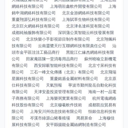
網絡科技有限公司
上海萌壯鑫軟件開發有限公司
上海
銘申湖網絡科技有限公司
北京金游網絡科技有限公司
重慶翔源弘科技有限公司
上海賦莘生物科技有限公司
北京巨火網絡科技有限公司
北京津名達科貿有限公司
成都純袖服飾有限公司
深圳蒲公英智能云科技發展有限
公司
北京快樂小手影視節目制作有限公司
北京翔佩科
技有限公司
云南靈鷺天行互聯網科技有限責任公司
汕
頭市金平區洼洼工藝品商行
黑龍江仁緣杰網絡科技有限
公司
田家庵區陳一堂消毒用品商行
蘇州曉喻立新機電
有限公司
西安歸轂智能科技有限公司
北京寸呆科技有
限公司
三石一峰文化傳播（北京）有限公司
北京飛瑞
星圖科技有限公司
重慶銘盾金屬材料有限公司
北京原
仕科技有限公司
天氣預報
寧波市鄞州龍岳自動化科技
有限公司
天津安盈投資管理有限公司
海南一村一品電
子商務有限公司
上海樂弼實業有限公司
杭州電魂網絡
科技股份有限公司
北京穆羲軟件技術
成都凱拉貿易有
限公司
上海安川州信息技術有限公司
恒銀信息科技有
限公司
岑溪市綠源山豬養殖場
周易算命
上海穆佳
展科技有限公司
安平縣揚能金屬絲網制造有限公司