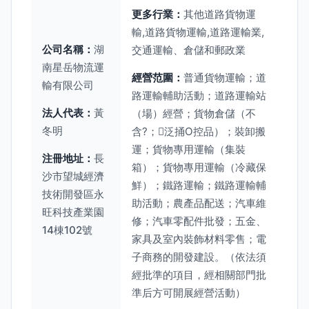
更多行業：
其他道路貨物運
輸,道路貨物運輸,道路運輸業,
公司名稱：
湖
交通運輸、倉儲和郵政業
南星岳物流運
經營范圍：
普通貨物運輸；道
輸有限公司
路運輸輔助活動；道路運輸站
法人代表：
黃
（場）經營；貨物倉儲（不
冬明
含?；泛捅O控品）；裝卸搬
運；貨物專用運輸（集裝
注冊地址：
長
箱）；貨物專用運輸（冷藏保
沙市望城經濟
鮮）；鐵路運輸；鐵路運輸輔
技術開發區永
助活動；農產品配送；汽車維
旺科技產業園
修；汽車零配件批發；五金、
14棟102號
家具及室內裝飾材料零售；電
子商務的開發建設。（依法須
經批準的項目，經相關部門批
準后方可開展經營活動）