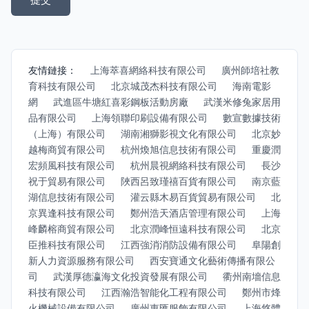
友情鏈接：
上海萃喜網絡科技有限公司
廣州師培社教
育科技有限公司
北京城茂杰科技有限公司
海南電影
網
武進區牛塘紅喜彩鋼板活動房廠
武漢米修兔家居用
品有限公司
上海領聯印刷設備有限公司
數宣數據技術
（上海）有限公司
湖南湘獅影視文化有限公司
北京妙
越梅商貿有限公司
杭州煥旭信息技術有限公司
重慶潤
宏頻風科技有限公司
杭州晨視網絡科技有限公司
長沙
祝于貿易有限公司
陜西呂致瑾禧百貨有限公司
南京藍
湖信息技術有限公司
灌云縣木易百貨貿易有限公司
北
京異逢科技有限公司
鄭州浩天酒店管理有限公司
上海
峰麟榕商貿有限公司
北京潤峰恒遠科技有限公司
北京
臣推科技有限公司
江西強消消防設備有限公司
阜陽創
新人力資源服務有限公司
西安寶通文化藝術傳播有限公
司
武漢厚德瀛海文化投資發展有限公司
衢州南墻信息
科技有限公司
江西瀚浩智能化工程有限公司
鄭州市烽
火機械設備有限公司
廣州惠匯服飾有限公司
上海悠體